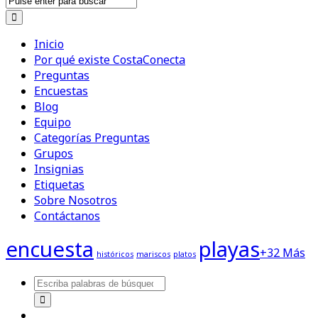
Inicio
Por qué existe CostaConecta
Preguntas
Encuestas
Blog
Equipo
Categorías Preguntas
Grupos
Insignias
Etiquetas
Sobre Nosotros
Contáctanos
encuesta
playas
+32 Más
históricos
mariscos
platos