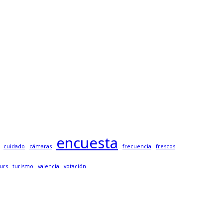
encuesta
cuidado
cámaras
frecuencia
frescos
urs
turismo
valencia
votación