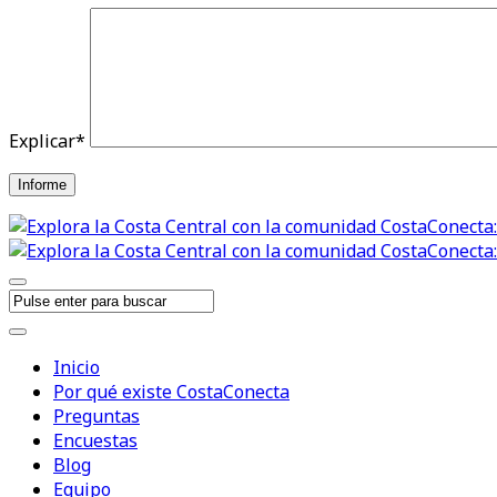
Explicar
*
Informe
Inicio
Por qué existe CostaConecta
Preguntas
Encuestas
Blog
Equipo