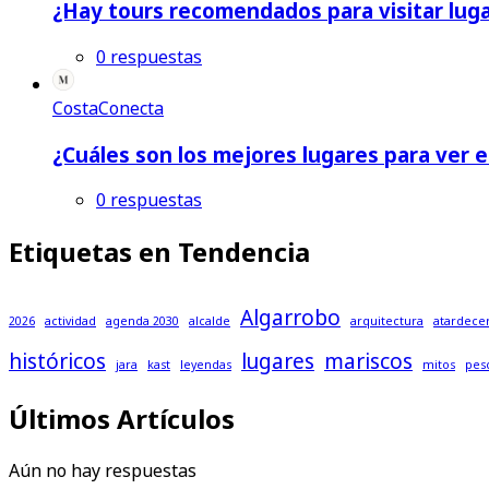
¿Hay tours recomendados para visitar lugar
0 respuestas
CostaConecta
¿Cuáles son los mejores lugares para ver el
0 respuestas
Etiquetas en Tendencia
Algarrobo
2026
actividad
agenda 2030
alcalde
arquitectura
atardece
históricos
lugares
mariscos
jara
kast
leyendas
mitos
pes
Últimos Artículos
Aún no hay respuestas