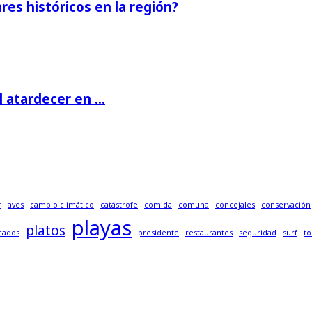
es históricos en la región?
 atardecer en ...
r
aves
cambio climático
catástrofe
comida
comuna
concejales
conservación
playas
platos
cados
presidente
restaurantes
seguridad
surf
to