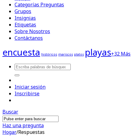
Categorías Preguntas
Grupos
Insignias
Etiquetas
Sobre Nosotros
Contáctanos
encuesta
playas
+32 Más
históricos
mariscos
platos
Iniciar sesión
Inscribirse
Buscar
Haz una pregunta
Hogar
/
Respuestas